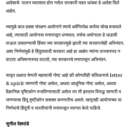
Join our community of
आदेशाचे पालन मदरशात होत नसेल सरकारी मदत थांबवा हे आदेश दिले
SUBSCRIBERS and be part of the
आहेत.
conversation.
त्यामुळे बाल हक्क संरक्षण आयोगाने त्याचे धर्मनिरपेक्ष कर्तव्य चोख बजावले
To subscribe, simply enter your email address on our website
or click the subscribe button below. Don't worry, we respect
आहे, त्यासाठी आयोगास मनापासून धन्यवाद. तसेच अयोगाला हे धाडसी
your privacy and won't spam your inbox. Your information is
पाऊल उचलण्याची हिंमत ज्या सरकारमुळे झाली त्या सरकारचेही अभिनंदन.
safe with us.
अशा निर्णयांमुळे हे हिंदुत्ववादी सरकार आहे हा आक्षेप ज्यांना लज्जास्पद न
वाटता अभिमानास्पद वाटतो, त्या सरकारचे मनापासून अभिनंदन.
यातून लक्षात येणारी महत्वाची गोष्ट आहे की कोणतीही संविधानाचे letter
& spirit जपणारी गोष्ट असेल, अथवा आधुनिक गोष्ट असेल, अथवा
SUBSCRIBE
वैज्ञानिक दृष्टिकोन रुजविण्यासाठी असेल तर ती इस्लाम विरुद्ध जाणारी व
जगण्याचा हिंदू दृष्टीकोन सशक्त करणारीच असते. म्हणूनही आयोगाच्या या
I've read and accept the
Privacy Policy
.
निर्णयाचे हिंदूंनी व भारतीयांनी मनापासून स्वागत केले पाहिजे.
सुनील देशपांडे
6,300
32,111
75