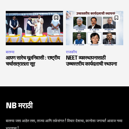
बातम्या
राजकीय
आपण सारेच मूलनिवासी : राष्ट्रीय
NEET व्यवस्थापनासाठी
चर्चासत्रातला सूर
उच्चस्तरीय कार्यदलाची स्थापना
NB मराठी
बातम्या जशा आहेत तशा, ताज्या आणि तर्कसंगत ! विचार देशाचा, कानोसा जगाचा! आवाज नव्या
भारताचा !