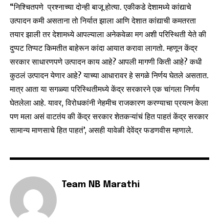
conversation.
“निश्चितपणे प्रश्नाच्या दोन्ही बाजू होत्या. एकीकडे देशामध्ये कांद्याचे
उत्पादन कमी असताना तो निर्यात झाला आणि देशात कांद्याची कमतरता
To subscribe, simply enter your email address on our website
तयार झाली तर देशामध्ये आपल्याला अनेकवेळा मग अशी परिस्थिती येते की
or click the subscribe button below. Don't worry, we respect
your privacy and won't spam your inbox. Your information is
दुप्पट तिप्पट किमतीत बाहेरून कांदा आयात करावा लागतो. म्हणून केंद्र
safe with us.
सरकार साधारणपणे उत्पादन काय आहे? आपली मागणी किती आहे? कधी
कुठलं उत्पादन येणार आहे? याच्या आधारावर हे सगळे निर्णय घेतले असतात.
मात्र आता या सगळ्या परिस्थितीमध्ये केंद्र सरकारने एक चांगला निर्णय
घेतलेला आहे. यावर, विरोधकांनी नेहमीच राजकारण करण्याचा प्रयत्न केला
पण मला असं वाटतंय की केंद्र सरकार शेतकऱ्यांचं हित पाहतं केंद्र सरकार
SUBSCRIBE
सामान्य माणसाचे हित पाहतं’, असही यावेळी देवेंद्र फडणवीस म्हणाले.
I've read and accept the
Privacy Policy
.
Team NB Marathi
6,300
32,111
75
Fans
Followers
Followers