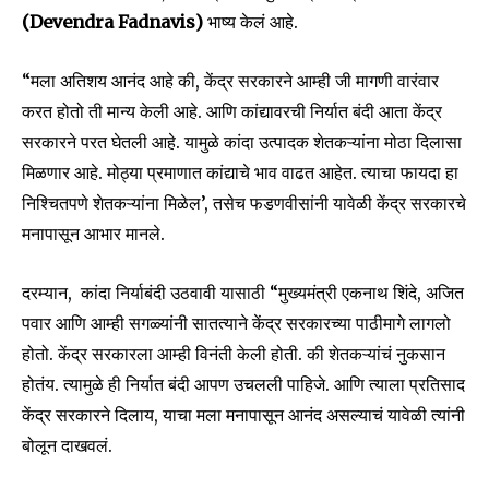
(Devendra Fadnavis)
भाष्य केलं आहे.
“मला अतिशय आनंद आहे की, केंद्र सरकारने आम्ही जी मागणी वारंवार
करत होतो ती मान्य केली आहे. आणि कांद्यावरची निर्यात बंदी आता केंद्र
सरकारने परत घेतली आहे. यामुळे कांदा उत्पादक शेतकऱ्यांना मोठा दिलासा
मिळणार आहे. मोठ्या प्रमाणात कांद्याचे भाव वाढत आहेत. त्याचा फायदा हा
निश्चितपणे शेतकऱ्यांना मिळेल’, तसेच फडणवीसांनी यावेळी केंद्र सरकारचे
मनापासून आभार मानले.
दरम्यान, कांदा निर्याबंदी उठवावी यासाठी “मुख्यमंत्री एकनाथ शिंदे, अजित
पवार आणि आम्ही सगळ्यांनी सातत्याने केंद्र सरकारच्या पाठीमागे लागलो
होतो. केंद्र सरकारला आम्ही विनंती केली होती. की शेतकऱ्यांचं नुकसान
होतंय. त्यामुळे ही निर्यात बंदी आपण उचलली पाहिजे. आणि त्याला प्रतिसाद
केंद्र सरकारने दिलाय, याचा मला मनापासून आनंद असल्याचं यावेळी त्यांनी
Join our community of
बोलून दाखवलं.
SUBSCRIBERS and be part of the