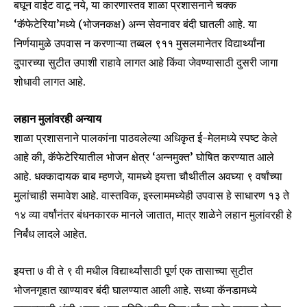
बघून वाईट वाटू नये, या कारणास्तव शाळा प्रशासनाने चक्क
‘कॅफेटेरिया’मध्ये (भोजनकक्ष) अन्न सेवनावर बंदी घातली आहे. या
निर्णयामुळे उपवास न करणाऱ्या तब्बल ९११ मुसलमानेतर विद्यार्थ्यांना
दुपारच्या सुटीत उपाशी राहावे लागत आहे किंवा जेवण्यासाठी दुसरी जागा
शोधावी लागत आहे.
लहान मुलांवरही अन्याय
शाळा प्रशासनाने पालकांना पाठवलेल्या अधिकृत ई-मेलमध्ये स्पष्ट केले
आहे की, कॅफेटेरियातील भोजन क्षेत्र ‘अन्नमुक्त’ घोषित करण्यात आले
आहे. धक्कादायक बाब म्हणजे, यामध्ये इयत्ता चौथीतील अवघ्या ९ वर्षांच्या
मुलांचाही समावेश आहे. वास्तविक, इस्लाममध्येही उपवास हे साधारण १३ ते
१४ व्या वर्षांनंतर बंधनकारक मानले जातात, मात्र शाळेने लहान मुलांवरही हे
निर्बंध लादले आहेत.
Join our community of
इयत्ता ७ वी ते ९ वी मधील विद्यार्थ्यांसाठी पूर्ण एक तासाच्या सुटीत
SUBSCRIBERS and be part of the
भोजनगृहात खाण्यावर बंदी घालण्यात आली आहे. सध्या कॅनडामध्ये
conversation.