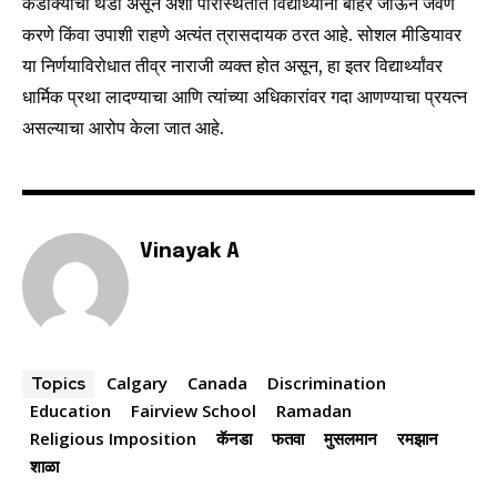
कडाक्याची थंडी असून अशा परिस्थितीत विद्यार्थ्यांना बाहेर जाऊन जेवण
To subscribe, simply enter your email address on our website
करणे किंवा उपाशी राहणे अत्यंत त्रासदायक ठरत आहे. सोशल मीडियावर
or click the subscribe button below. Don't worry, we respect
या निर्णयाविरोधात तीव्र नाराजी व्यक्त होत असून, हा इतर विद्यार्थ्यांवर
your privacy and won't spam your inbox. Your information is
safe with us.
धार्मिक प्रथा लादण्याचा आणि त्यांच्या अधिकारांवर गदा आणण्याचा प्रयत्न
असल्याचा आरोप केला जात आहे.
SUBSCRIBE
Vinayak A
I've read and accept the
Privacy Policy
.
Calgary
Canada
Discrimination
Topics
6,300
32,111
75
Education
Fairview School
Ramadan
Fans
Followers
Followers
Religious Imposition
कॅनडा
फतवा
मुसलमान
रमझान
शाळा