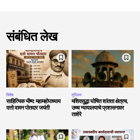
संबंधित लेख
विशेष
मुस्लिम
साहित्यिक भीष्म: महामहोपाध्याय
मशिदसुद्धा घोषित शांतता क्षेत्रच,
दत्तो वामन पोतदार जयंती
उच्च न्यायालयाचे प्रशासनावर
ताशेरे