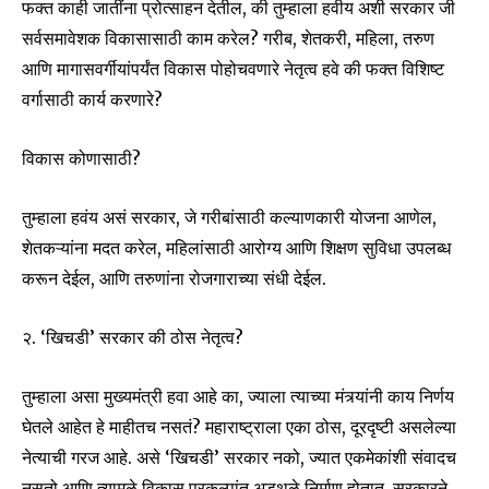
फक्त काही जातींना प्रोत्साहन देतील, की तुम्हाला हवीय अशी सरकार जी
सर्वसमावेशक विकासासाठी काम करेल? गरीब, शेतकरी, महिला, तरुण
आणि मागासवर्गीयांपर्यंत विकास पोहोचवणारे नेतृत्व हवे की फक्त विशिष्ट
वर्गासाठी कार्य करणारे?
विकास कोणासाठी?
तुम्हाला हवंय असं सरकार, जे गरीबांसाठी कल्याणकारी योजना आणेल,
शेतकऱ्यांना मदत करेल, महिलांसाठी आरोग्य आणि शिक्षण सुविधा उपलब्ध
करून देईल, आणि तरुणांना रोजगाराच्या संधी देईल.
२. ‘खिचडी’ सरकार की ठोस नेतृत्व?
तुम्हाला असा मुख्यमंत्री हवा आहे का, ज्याला त्याच्या मंत्र्यांनी काय निर्णय
घेतले आहेत हे माहीतच नसतं? महाराष्ट्राला एका ठोस, दूरदृष्टी असलेल्या
नेत्याची गरज आहे. असे ‘खिचडी’ सरकार नको, ज्यात एकमेकांशी संवादच
नसतो आणि त्यामुळे विकास प्रकल्पांत अडथळे निर्माण होतात. सरकारने