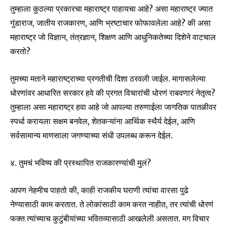
Join our community of
तुम्हाला कुठल्या प्रकारचा महाराष्ट्र पाहायचा आहे? असा महाराष्ट्र ज्यात
SUBSCRIBERS and be part of the
गुंडाराज, जातीय राजकारण, आणि भ्रष्टाचार फोफावलेला आहे? की असा
conversation.
महाराष्ट्र जो विज्ञान, तंत्रज्ञान, शिक्षण आणि आधुनिकतेच्या दिशेने वाटचाल
To subscribe, simply enter your email address on our website
करतो?
or click the subscribe button below. Don't worry, we respect
your privacy and won't spam your inbox. Your information is
safe with us.
तुमच्या मताने महाराष्ट्राच्या प्रगतीची दिशा ठरवली जाईल. मागासलेल्या
धोरणांवर आधारित सरकार हवे की प्रगत विचारांची धोरणं राबवणारं नेतृत्व?
तुम्हाला असा महाराष्ट्र हवा आहे जो आपल्या तरुणाईला जागतिक पातळीवर
स्पर्धा करायला सक्षम बनवेल, शेतकऱ्यांना आर्थिक स्थैर्य देईल, आणि
सर्वसामान्य माणसाला जगण्याच्या संधी उपलब्ध करून देईल.
SUBSCRIBE
४. तुमचं भविष्य की प्रस्थापित राजकारण्यांची मुलं?
I've read and accept the
Privacy Policy
.
आपण नेहमीच पाहतो की, काही राजकीय घराणी त्यांचा वारसा पुढे
नेण्यासाठी काम करतात. ते लोकांसाठी काम करत नाहीत, तर त्यांची धोरणं
6,300
32,111
75
फक्त त्यांच्याच कुटुंबीयांच्या भवितव्यासाठी आखलेली असतात. मग विचार
Fans
Followers
Followers