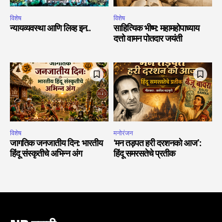
विशेष
विशेष
न्यायव्यवस्था आणि लिव्ह इन..
साहित्यिक भीष्म: महामहोपाध्याय
दत्तो वामन पोतदार जयंती
विशेष
मनोरंजन
जागतिक जनजातीय दिन: भारतीय
‘मन तड़पत हरी दरशनको आज’:
हिंदू संस्कृतीचे अभिन्न अंग
हिंदू समरसतेचे प्रतीक