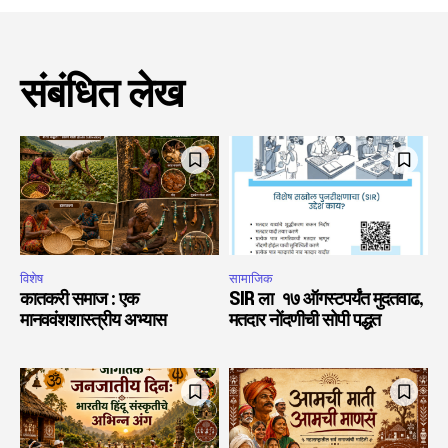
संबंधित लेख
विशेष
सामाजिक
कातकरी समाज : एक
SIR ला १७ ऑगस्टपर्यंत मुदतवाढ,
मानववंशशास्त्रीय अभ्यास
मतदार नोंदणीची सोपी पद्धत