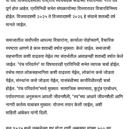
या वर्षी विजयादशमीला राष्ट्रीय स्वयंसेवक संघाच्या स्थापनेला १०० वर्ष
पूर्ण होत आहेत. प्रतिनिधी सभेत संघकार्याच्या विस्तारावर विचारविनिमय
होईल. विजयादशमी २०२५ ते विजयादशमी २०२६ हे संघाचे शताब्दी वर्ष
मानले जाईल.
Join our community of
समाजातील सर्वांपर्यंत आपल्या विचारांना, कार्याला पोहोचवणे, वैचारिक
SUBSCRIBERS and be part of the
स्पष्टता आणणे हे काम शताब्दी वर्षात मुख्यतः केले जाईल. समाजाची
conversation.
सहभागीता कशी वाढवता येईल त्या संदर्भातील आवाहनही शताब्दी वर्षात केले
To subscribe, simply enter your email address on our website
जाईल. ‘पंच परिवर्तन’ या विषयावरही प्रतिनिधी सभेत व्यापक चर्चा होईल.
or click the subscribe button below. Don't worry, we respect
तसेच त्यात लोकसहभागिता कशी वाढवता येईल, लोकांना कसे जोडता
your privacy and won't spam your inbox. Your information is
safe with us.
येईल, संस्थांना कसे जोडता येईल, यासंबंधीच्या कार्यविधीवरही चर्चा
होईल. ‘पंच परिवर्तना‘मध्ये मुख्यतः सामाजिक समरसता, कुटुंब प्रबोधन,
पर्यावरणाला अनुसरून आपली जीवनशैली, ‘स्व’च्या आधारे जीवनशैली आणि
नागरी कर्तव्य याबाबत मुख्यतः योजना तयार केली जाईल, अशी
माहिती आंबेकर यांनी दिली.
SUBSCRIBE
सन १५२५ मध्ये जन्मलेल्या शूर योद्धा राणी अब्बक्का यांच्या ५०० व्या